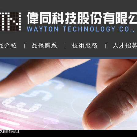
品
介
紹
品
保
體
系
技
術
服
務
人
才
招
品
介
紹
品
保
體
系
技
術
服
務
人
才
招
d by WAYTON
 液晶模組