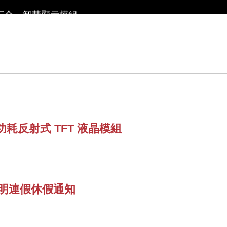
面三合一智慧顯示模組
供應的 LCM 解決方案
d by WAYTON
 液晶模組
耗反射式 TFT 液晶模組
清明連假休假通知