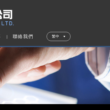
募
聯
絡
我
們
繁中
募
聯
絡
我
們