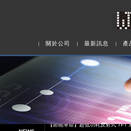
關
於
公
司
最
新
訊
息
產
關
於
公
司
最
新
訊
息
產
Capacitive Touch Panel develope
【節能革命】超低功耗反射式 TFT