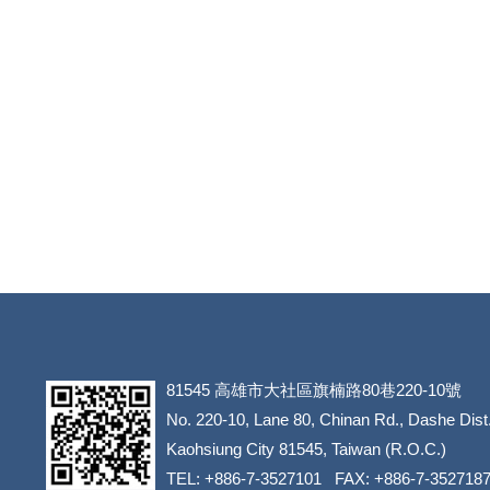
81545
高雄市大社區旗楠路80巷220-10號
​​​​​​​No. 220-10, Lane 80, Chinan Rd., Dashe Dist
​​​​​​​Kaohsiung City 81545, Taiwan (R.O.C.)
TEL: +886-7-3527101 FAX: +886-7-352718