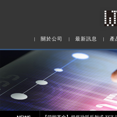
關
於
公
司
最
新
訊
息
產
關
於
公
司
最
新
訊
息
產
Capacitive Touch Panel develope