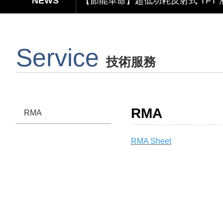
【節能革命】超低功耗反射式 TFT
【美學與智能】顯示 × 觸控 × 鏡
Service
【無懼關稅風險，選擇台灣製造】穩定
技術服務
Capacitive Touch Panel develope
【節能革命】超低功耗反射式 TFT
RMA
RMA
RMA Sheet