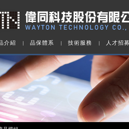
品
介
紹
品
保
體
系
技
術
服
務
人
才
招
品
介
紹
品
保
體
系
技
術
服
務
人
才
招
d by WAYTON