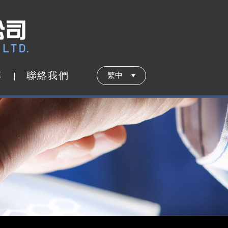
募
聯
絡
我
們
繁中
募
聯
絡
我
們