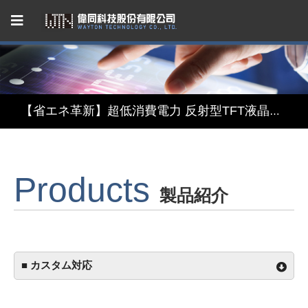
Capacitive Touch Panel developed by WAYTON
【省エネ革新】超低消費電力 反射型TFT液晶モジュール
【デザインと機能の融合】表示・タッチ・ミラーを融合したインテリジェント3in1ディスプレイモジュール
Products
【関税リスク恐れず、台湾製選ぶ】安定供給のLCMソリューション
製品紹介
Capacitive Touch Panel developed by WAYTON
【省エネ革新】超低消費電力 反射型TFT液晶モジュール
■ カスタム対応