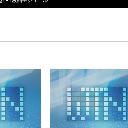
ッチ・ミラーを融合したインテリジェント3in1ディス
安定供給のLCMソリューション
d by WAYTON
TFT液晶モジュール