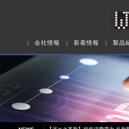
会
社
情
報
新
着
情
報
製
品
会
社
情
報
新
着
情
報
製
品
Capacitive Touch Panel develope
【省エネ革新】超低消費電力 反射型