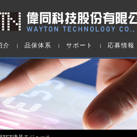
紹
介
品
保
体
系
サ
ポ
ー
ト
応
募
情
報
紹
介
品
保
体
系
サ
ポ
ー
ト
応
募
情
報
d by WAYTON
TFT液晶モジュール