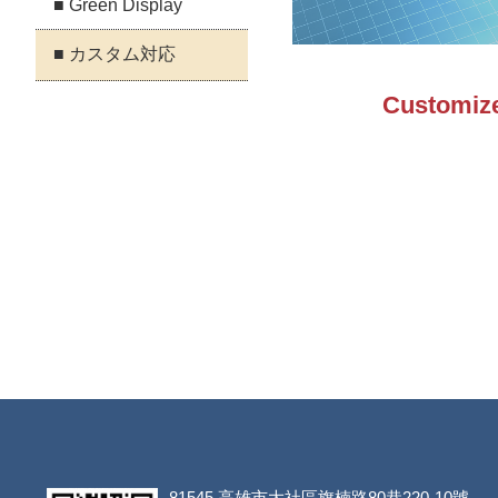
■ Green Display
■ カスタム対応
Customiz
81545
高雄市大社區旗楠路80巷220-10號