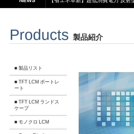
【デザインと機能の融合】表示・タ
Products
【関税リスク恐れず、台湾製選ぶ】
製品紹介
Capacitive Touch Panel develope
【省エネ革新】超低消費電力 反射型
■ 製品リスト
■ TFT LCM ポートレ
ート
■ TFT LCM ランドス
ケープ
■ モノクロ LCM