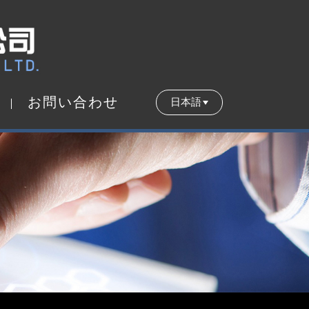
お
問
い
合
わ
せ
日本語
お
問
い
合
わ
せ