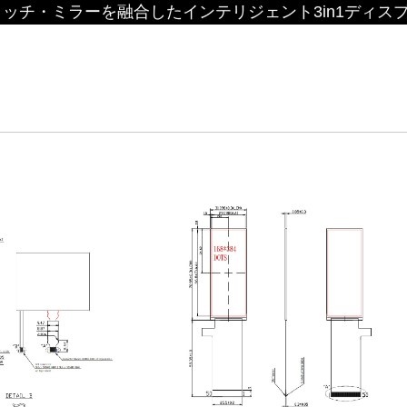
ッチ・ミラーを融合したインテリジェント3in1ディス
安定供給のLCMソリューション
d by WAYTON
TFT液晶モジュール