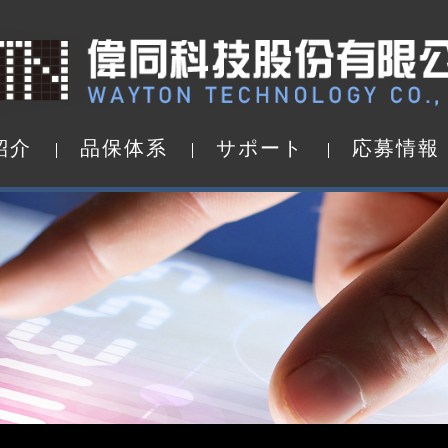
紹
介
品
保
体
系
サ
ポ
ー
ト
応
募
情
報
紹
介
品
保
体
系
サ
ポ
ー
ト
応
募
情
報
d by WAYTON
TFT液晶モジュール