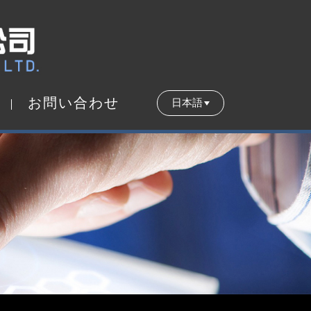
お
問
い
合
わ
せ
日本語
お
問
い
合
わ
せ