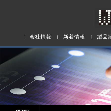
会
社
情
報
新
着
情
報
製
品
会
社
情
報
新
着
情
報
製
品
Capacitive Touch Panel develope
【省エネ革新】超低消費電力 反射型