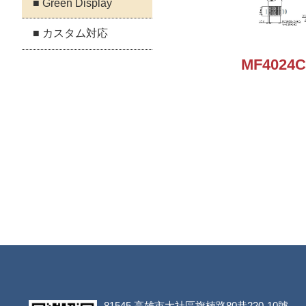
■ Green Display
■ カスタム対応
MF4024C
81545
高雄市大社區旗楠路80巷220-10號