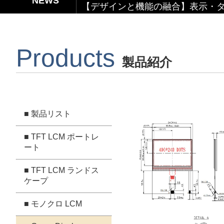
【デザインと機能の融合】表示・タ
【関税リスク恐れず、台湾製選ぶ】
Products
Capacitive Touch Panel develope
製品紹介
【省エネ革新】超低消費電力 反射型
■ 製品リスト
■ TFT LCM ポートレ
ート
■ TFT LCM ランドス
ケープ
■ モノクロ LCM