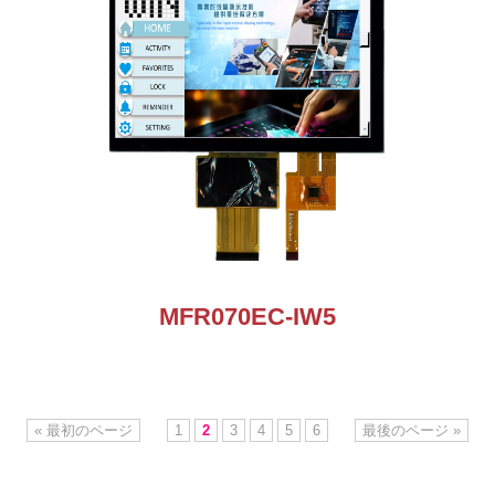
MFR070EC-IW5
« 最初のページ
1
2
3
4
5
6
最後のページ »