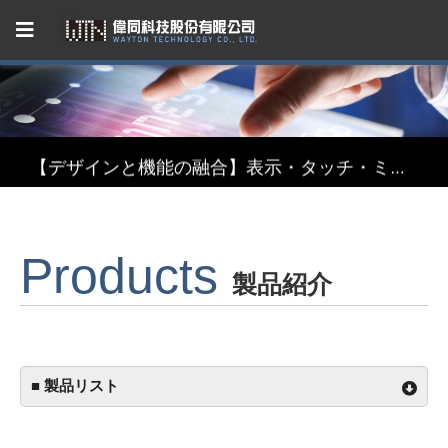
Capacitive Touch Panel developed by WAYTON
【省エネ革新】超低消費電力 反射型TFT液晶モジュール
【デザインと機能の融合】表示・タッチ・ミラーを融合したインテリジェント3in1ディスプレイモジュール
【関税リスク恐れず、台湾製選ぶ】安定供給のLCMソリューション
Products
Capacitive Touch Panel developed by WAYTON
製品紹介
【省エネ革新】超低消費電力 反射型TFT液晶モジュール
■ 製品リスト