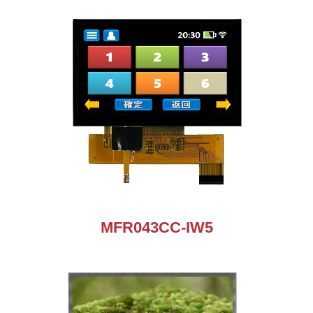
MFR043CC-IW5