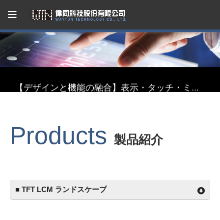
Capacitive Touch Panel developed by WAYTON
【省エネ革新】超低消費電力 反射型TFT液晶モジュール
【デザインと機能の融合】表示・タッチ・ミラーを融合したインテリジェント3in1ディスプレイモジュール
【関税リスク恐れず、台湾製選ぶ】安定供給のLCMソリューション
Products
Capacitive Touch Panel developed by WAYTON
製品紹介
【省エネ革新】超低消費電力 反射型TFT液晶モジュール
■ TFT LCM ランドスケープ