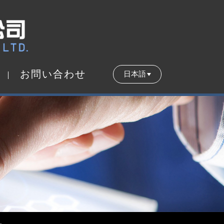
お
問
い
合
わ
せ
日本語
お
問
い
合
わ
せ