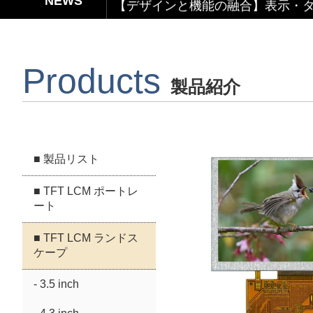
【デザインと機能の融合】表示・タ
【関税リスク恐れず、台湾製選ぶ】
Products
Capacitive Touch Panel develope
製品紹介
【省エネ革新】超低消費電力 反射型
■ 製品リスト
■ TFT LCM ポートレ
ート
■ TFT LCM ランドス
ケープ
- 3.5 inch