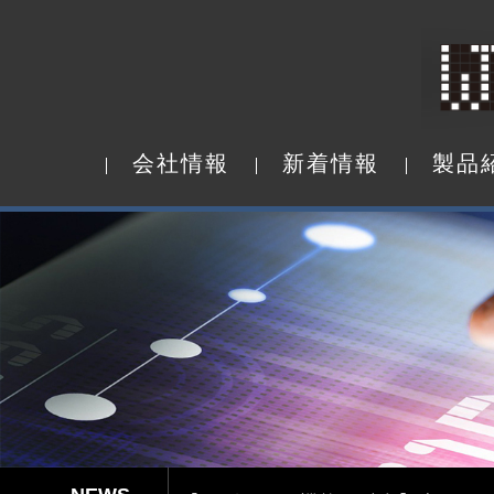
会
社
情
報
新
着
情
報
製
品
会
社
情
報
新
着
情
報
製
品
Capacitive Touch Panel develope
【省エネ革新】超低消費電力 反射型