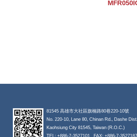
MFR050I
81545
高雄市大社區旗楠路80巷220-10號
​​​​​​​No. 220-10, Lane 80, Chinan Rd., Dashe Dist
​​​​​​​Kaohsiung City 81545, Taiwan (R.O.C.)
TEL: +886-7-3527101 FAX: +886-7-352718