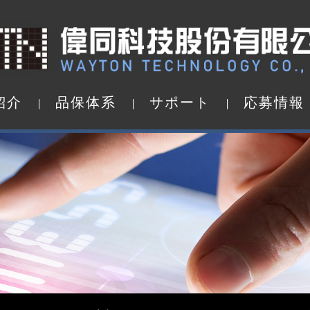
紹
介
品
保
体
系
サ
ポ
ー
ト
応
募
情
報
紹
介
品
保
体
系
サ
ポ
ー
ト
応
募
情
報
d by WAYTON
TFT液晶モジュール