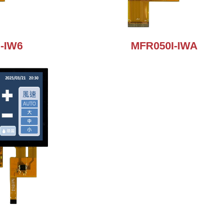
-IW6
MFR050I-IWA