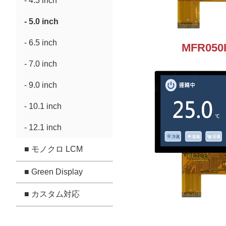
- 4.3 inch
- 5.0 inch
- 6.5 inch
MFR050I
- 7.0 inch
- 9.0 inch
- 10.1 inch
- 12.1 inch
■ モノクロ LCM
■ Green Display
■ カスタム対応