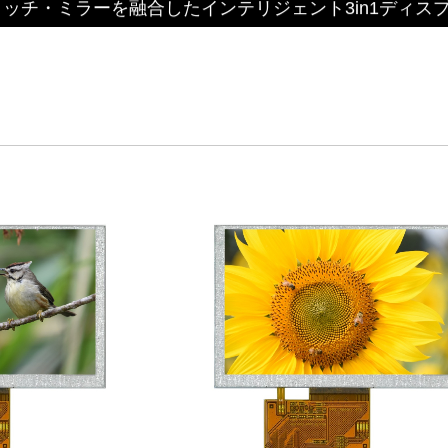
ッチ・ミラーを融合したインテリジェント3in1ディス
安定供給のLCMソリューション
d by WAYTON
TFT液晶モジュール