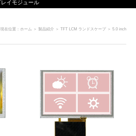
プレイモジュール
現在位置：
ホーム
＞
製品紹介
＞
TFT LCM ランドスケープ
＞
5.0 inch