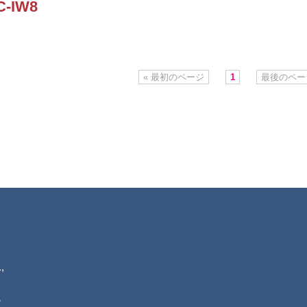
C-IW8
« 最初のページ
1
最後のページ
.,
7