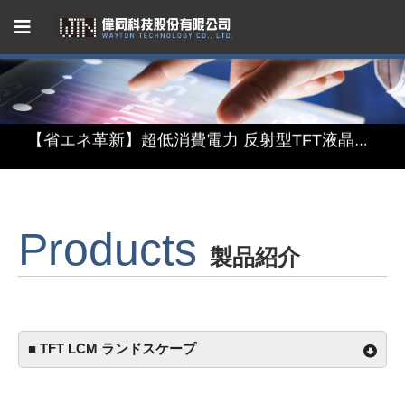
Capacitive Touch Panel developed by WAYTON
【省エネ革新】超低消費電力 反射型TFT液晶モジュール
【デザインと機能の融合】表示・タッチ・ミラーを融合したインテリジェント3in1ディスプレイモジュール
【関税リスク恐れず、台湾製選ぶ】安定供給のLCMソリューション
Products
製品紹介
Capacitive Touch Panel developed by WAYTON
【省エネ革新】超低消費電力 反射型TFT液晶モジュール
■ TFT LCM ランドスケープ