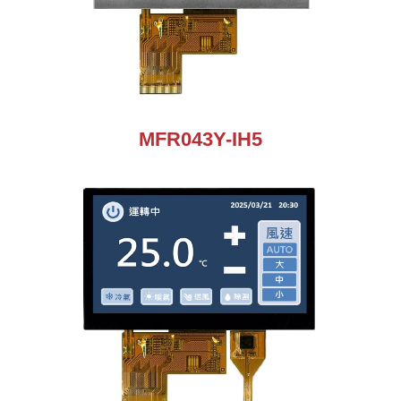
MFR043Y-IH5