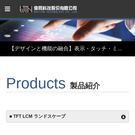
Capacitive Touch Panel developed by WAYTON
【省エネ革新】超低消費電力 反射型TFT液晶モジュール
【デザインと機能の融合】表示・タッチ・ミラーを融合したインテリジェント3in1ディスプレイモジュール
【関税リスク恐れず、台湾製選ぶ】安定供給のLCMソリューション
Products
Capacitive Touch Panel developed by WAYTON
製品紹介
【省エネ革新】超低消費電力 反射型TFT液晶モジュール
■ TFT LCM ランドスケープ