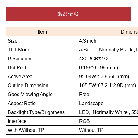
製品情報
Item
Dimens
Size
4.3 inch
TFT Model
a-Si TFT,Normally Black ,
Resolution
480RGB*272
Dot Pitch
0.198*0.198 (mm)
Active Area
95.04W*53.856H (mm)
Outline Dimension
105.5W*67.2H*2.9D (mm)
Good Viewing Angle
Free
Aspect Ratio
Landscape
Backlight Type/Brightness
LED, Norimally White , 5
Interface
RGB
With /Without TP
Without TP