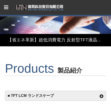
Capacitive Touch Panel developed by WAYTON
【省エネ革新】超低消費電力 反射型TFT液晶モジュール
【デザインと機能の融合】表示・タッチ・ミラーを融合したインテリジェント3in1ディスプレイモジュール
Products
【関税リスク恐れず、台湾製選ぶ】安定供給のLCMソリューション
製品紹介
Capacitive Touch Panel developed by WAYTON
【省エネ革新】超低消費電力 反射型TFT液晶モジュール
■ TFT LCM ランドスケープ