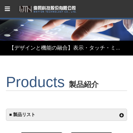
Capacitive Touch Panel developed by WAYTON
【省エネ革新】超低消費電力 反射型TFT液晶モジュール
【デザインと機能の融合】表示・タッチ・ミラーを融合したインテリジェント3in1ディスプレイモジュール
【関税リスク恐れず、台湾製選ぶ】安定供給のLCMソリューション
Products
Capacitive Touch Panel developed by WAYTON
製品紹介
【省エネ革新】超低消費電力 反射型TFT液晶モジュール
■ 製品リスト